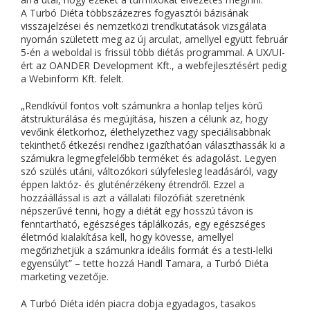
A Turbó Diéta többszázezres fogyasztói bázisának
visszajelzései és nemzetközi trendkutatások vizsgálata
nyomán született meg az új arculat, amellyel együtt február
5-én a weboldal is frissül több diétás programmal. A UX/UI-
ért az OANDER Development Kft., a webfejlesztésért pedig
a Webinform Kft. felelt.
„Rendkívül fontos volt számunkra a honlap teljes körű
átstrukturálása és megújítása, hiszen a célunk az, hogy
vevőink életkorhoz, élethelyzethez vagy speciálisabbnak
tekinthető étkezési rendhez igazíthatóan választhassák ki a
számukra legmegfelelőbb terméket és adagolást. Legyen
szó szülés utáni, változókori súlyfelesleg leadásáról, vagy
éppen laktóz- és gluténérzékeny étrendről. Ezzel a
hozzáállással is azt a vállalati filozófiát szeretnénk
népszerűvé tenni, hogy a diétát egy hosszú távon is
fenntartható, egészséges táplálkozás, egy egészséges
életmód kialakítása kell, hogy kövesse, amellyel
megőrizhetjük a számunkra ideális formát és a testi-lelki
egyensúlyt” – tette hozzá Handl Tamara, a Turbó Diéta
marketing vezetője.
A Turbó Diéta idén piacra dobja egyadagos, tasakos