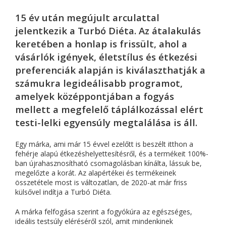
15 év után megújult arculattal
jelentkezik a Turbó Diéta. Az átalakulás
keretében a honlap is frissült, ahol a
vásárlók igények, életstílus és étkezési
preferenciák alapján is kiválaszthatják a
számukra legideálisabb programot,
amelyek középpontjában a fogyás
mellett a megfelelő táplálkozással elért
testi-lelki egyensúly megtalálása is áll.
Egy márka, ami már 15 évvel ezelőtt is beszélt itthon a
fehérje alapú étkezéshelyettesítésről, és a termékeit 100%-
ban újrahasznosítható csomagolásban kínálta, lássuk be,
megelőzte a korát. Az alapértékei és termékeinek
összetétele most is változatlan, de 2020-at már friss
külsővel indítja a Turbó Diéta.
A márka felfogása szerint a fogyókúra az egészséges,
ideális testsúly eléréséről szól, amit mindenkinek