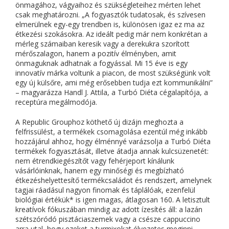
önmagához, vágyaihoz és szükségleteihez mérten lehet
csak meghatározni. „A fogyasztók tudatosak, és szívesen
elmerülnek egy-egy trendben is, különösen igaz ez ma az
étkezési szokásokra. Az ideált pedig már nem konkrétan a
mérleg számaiban keresik vagy a derekukra szorított
mérőszalagon, hanem a pozitív élményben, amit
önmaguknak adhatnak a fogyással. Mi 15 éve is egy
innovatív márka voltunk a piacon, de most szükségünk volt
egy új külsőre, ami még erősebben tudja ezt kommunikálni”
– magyarázza Handl J. Attila, a Turbó Diéta cégalapítója, a
receptúra megálmodója.
A Republic Grouphoz köthető új dizájn meghozta a
felfrissülést, a termékek csomagolása ezentúl még inkább
hozzájárul ahhoz, hogy élménnyé varázsolja a Turbó Diéta
termékek fogyasztását, illetve átadja annak kulcsüzenetét:
nem étrendkiegészítőt vagy fehérjeport kínálunk
vásárlóinknak, hanem egy minőségi és megbízható
étkezéshelyettesítő termékcsaládot és rendszert, amelynek
tagjai ráadásul nagyon finomak és táplálóak, ezenfelül
biológiai értékük* is igen magas, átlagosan 160. A letisztult
kreatívok fókuszában mindig az adott ízesítés áll: a lazán
szétszóródó pisztáciaszemek vagy a csésze cappuccino
arra utal, hogy ezeket a turmixokat élvezetes meginni.