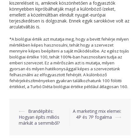
kiszereléseit is, amiknek köszönhetően a fogyasztók
könnyebben kipróbálhatják majd a különböző ízeket,
emellett a közelmúltban elindult nyugat-európai
terjeszkedésen is dolgoznak. Ennek egyik sarokköve volt az
arculatváltás is.
*A biológiai érték azt mutatja meg, hogy a bevitt fehérje milyen
mértékben képes hasznosulni, tehát hogy a szervezet
mennyire képes beépíteni a saját működésébe. Az egész tojás
biológiai értéke 100, tehát 100%-ban hasznosítani tudja az
emberi szervezet. Ez a mérőszám azt is mutatja, milyen
gyorsan és milyen hatékonysággal képes a szervezetünk
felhasználni az elfogyasztott fehérjét. A különböző
fehérjekészítményeken gyakran találkozhatunk 100 fölötti
értékkel, a Turbó Diéta biológiai értéke például átlagosan 160.
⟵
Brandépítés:
A marketing mix elemei:
Post
Hogyan építs milliós
4P és 7P fogalma
⟶
márkát a semmiből?
navigation