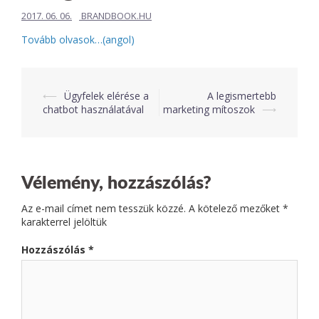
2017. 06. 06.
BRANDBOOK.HU
Tovább olvasok…(angol)
⟵
Ügyfelek elérése a
A legismertebb
Post
chatbot használatával
marketing mítoszok
⟶
navigation
Vélemény, hozzászólás?
Az e-mail címet nem tesszük közzé.
A kötelező mezőket
*
karakterrel jelöltük
Hozzászólás
*