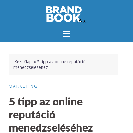
Skip
to
content
Kezdőlap
»
5 tipp az online reputáció
menedzseléséhez
MARKETING
5 tipp az online
reputáció
menedzseléséhez