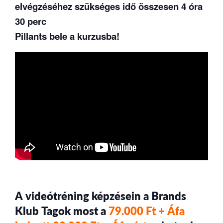
elvégzéséhez szükséges idő összesen 4 óra
30 perc
Pillants bele a kurzusba!
A videótréning képzésein a Brands
Klub Tagok most a
79.000 Ft + Áfa