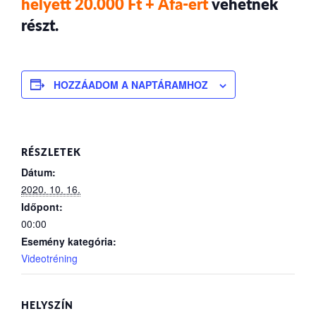
helyett 20.000 Ft + Áfa-ért
vehetnek
részt.
HOZZÁADOM A NAPTÁRAMHOZ
RÉSZLETEK
Dátum:
2020. 10. 16.
Időpont:
00:00
Esemény kategória:
Videotréning
HELYSZÍN